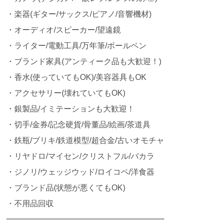
・楽器(ギター/サックス/ピアノ/音響機材)
・オーディオ/スピーカー/望遠鏡
・ライター/電動工具/万年筆/ボールペン
・ブランド家具(アンティーク品も大歓迎！)
・香水(使っていてもOK)/美容器具もOK
・アクセサリー(壊れていてもOK)
・銀製品/イミテーションも大歓迎！
・切手/金券/記念硬貨/骨董品/絵画/茶道具
・鉄瓶/ブリキ/鉄道模型/超合金/古いオモチャ
・リヤドロ/マイセン/クリストフル/バカラ
・ジノリ/ウェッジウッド/ロイコペ/洋食器
・ブランド品(状態が悪くてもOK)
・不用品回収
━━━━━━━━━━━━━━━━━━━━