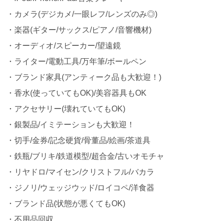
・カメラ(デジカメ/一眼レフ/レンズのみ◎)
・楽器(ギター/サックス/ピアノ/音響機材)
・オーディオ/スピーカー/望遠鏡
・ライター/電動工具/万年筆/ボールペン
・ブランド家具(アンティーク品も大歓迎！)
・香水(使っていてもOK)/美容器具もOK
・アクセサリー(壊れていてもOK)
・銀製品/イミテーションも大歓迎！
・切手/金券/記念硬貨/骨董品/絵画/茶道具
・鉄瓶/ブリキ/鉄道模型/超合金/古いオモチャ
・リヤドロ/マイセン/クリストフル/バカラ
・ジノリ/ウェッジウッド/ロイコペ/洋食器
・ブランド品(状態が悪くてもOK)
・不用品回収