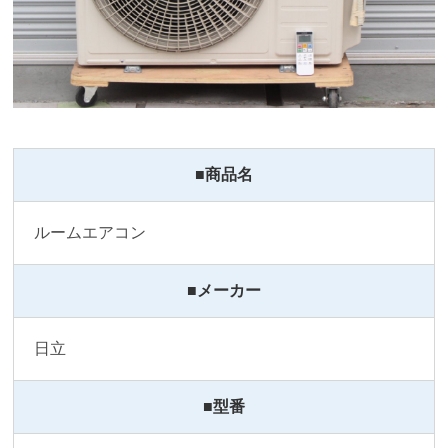
■商品名
ルームエアコン
■メーカー
日立
■型番