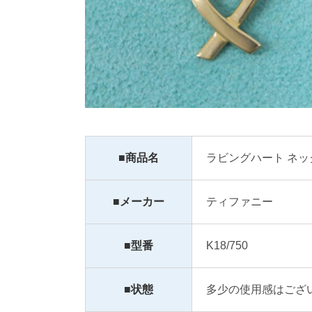
■商品名
ラビングハート ネッ
■メーカー
ティファニー
■型番
K18/750
■状態
多少の使用感はござ