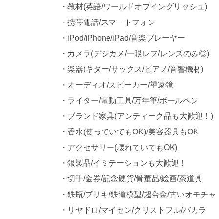
・教材(英語/ワールドオブイングリッシュ)
・携帯電話/スマートフォン
・iPod/iPhone/iPad/音楽プレーヤー
・カメラ(デジカメ/一眼レフ/レンズのみ◎)
・楽器(ギター/サックス/ピアノ/音響機材)
・オーディオ/スピーカー/望遠鏡
・ライター/電動工具/万年筆/ボールペン
・ブランド家具(アンティーク品も大歓迎！)
・香水(使っていてもOK)/美容器具もOK
・アクセサリー(壊れていてもOK)
・銀製品/イミテーションも大歓迎！
・切手/金券/記念硬貨/骨董品/絵画/茶道具
・鉄瓶/ブリキ/鉄道模型/超合金/古いオモチャ
・リヤドロ/マイセン/クリストフル/バカラ