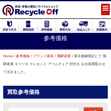
メニュー
参考価格
Home
参考価格
ブランド家具
飛騨産業
東京都練馬区にて 飛
騨産業 キツツキ クレセント アームチェア 肘付き を出張買取させ
て頂きました。
買取参考価格