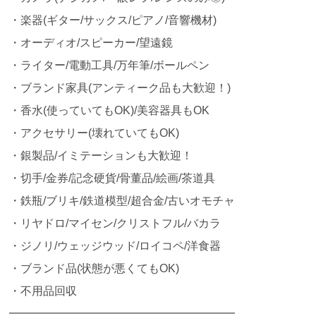
・楽器(ギター/サックス/ピアノ/音響機材)
・オーディオ/スピーカー/望遠鏡
・ライター/電動工具/万年筆/ボールペン
・ブランド家具(アンティーク品も大歓迎！)
・香水(使っていてもOK)/美容器具もOK
・アクセサリー(壊れていてもOK)
・銀製品/イミテーションも大歓迎！
・切手/金券/記念硬貨/骨董品/絵画/茶道具
・鉄瓶/ブリキ/鉄道模型/超合金/古いオモチャ
・リヤドロ/マイセン/クリストフル/バカラ
・ジノリ/ウェッジウッド/ロイコペ/洋食器
・ブランド品(状態が悪くてもOK)
・不用品回収
━━━━━━━━━━━━━━━━━━━━