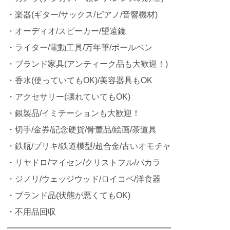
・楽器(ギター/サックス/ピアノ/音響機材)
・オーディオ/スピーカー/望遠鏡
・ライター/電動工具/万年筆/ボールペン
・ブランド家具(アンティーク品も大歓迎！)
・香水(使っていてもOK)/美容器具もOK
・アクセサリー(壊れていてもOK)
・銀製品/イミテーションも大歓迎！
・切手/金券/記念硬貨/骨董品/絵画/茶道具
・鉄瓶/ブリキ/鉄道模型/超合金/古いオモチャ
・リヤドロ/マイセン/クリストフル/バカラ
・ジノリ/ウェッジウッド/ロイコペ/洋食器
・ブランド品(状態が悪くてもOK)
・不用品回収
━━━━━━━━━━━━━━━━━━━━