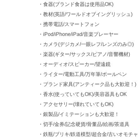
・食器(ブランド食器は使用品OK)
・教材(英語/ワールドオブイングリッシュ)
・携帯電話/スマートフォン
・iPod/iPhone/iPad/音楽プレーヤー
・カメラ(デジカメ/一眼レフ/レンズのみ◎)
・楽器(ギター/サックス/ピアノ/音響機材)
・オーディオ/スピーカー/望遠鏡
・ライター/電動工具/万年筆/ボールペン
・ブランド家具(アンティーク品も大歓迎！)
・香水(使っていてもOK)/美容器具もOK
・アクセサリー(壊れていてもOK)
・銀製品/イミテーションも大歓迎！
・切手/金券/記念硬貨/骨董品/絵画/茶道具
・鉄瓶/ブリキ/鉄道模型/超合金/古いオモチャ