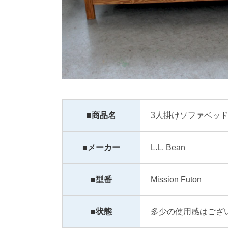
■商品名
3人掛けソファベッ
■メーカー
L.L. Bean
■型番
Mission Futon
■状態
多少の使用感はござ