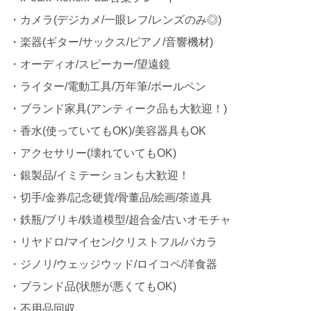
・カメラ(デジカメ/一眼レフ/レンズのみ◎)
・楽器(ギター/サックス/ピアノ/音響機材)
・オーディオ/スピーカー/望遠鏡
・ライター/電動工具/万年筆/ボールペン
・ブランド家具(アンティーク品も大歓迎！)
・香水(使っていてもOK)/美容器具もOK
・アクセサリー(壊れていてもOK)
・銀製品/イミテーションも大歓迎！
・切手/金券/記念硬貨/骨董品/絵画/茶道具
・鉄瓶/ブリキ/鉄道模型/超合金/古いオモチャ
・リヤドロ/マイセン/クリストフル/バカラ
・ジノリ/ウェッジウッド/ロイコペ/洋食器
・ブランド品(状態が悪くてもOK)
・不用品回収