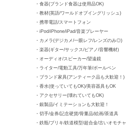
・食器(ブランド食器は使用品OK)
・教材(英語/ワールドオブイングリッシュ)
・携帯電話/スマートフォン
・iPod/iPhone/iPad/音楽プレーヤー
・カメラ(デジカメ/一眼レフ/レンズのみ◎)
・楽器(ギター/サックス/ピアノ/音響機材)
・オーディオ/スピーカー/望遠鏡
・ライター/電動工具/万年筆/ボールペン
・ブランド家具(アンティーク品も大歓迎！)
・香水(使っていてもOK)/美容器具もOK
・アクセサリー(壊れていてもOK)
・銀製品/イミテーションも大歓迎！
・切手/金券/記念硬貨/骨董品/絵画/茶道具
・鉄瓶/ブリキ/鉄道模型/超合金/古いオモチャ