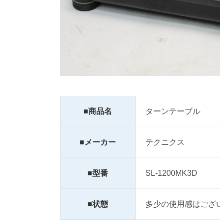
■商品名
ターンテーブル
■メーカー
テクニクス
■型番
SL-1200MK3D
■状態
多少の使用感はござ