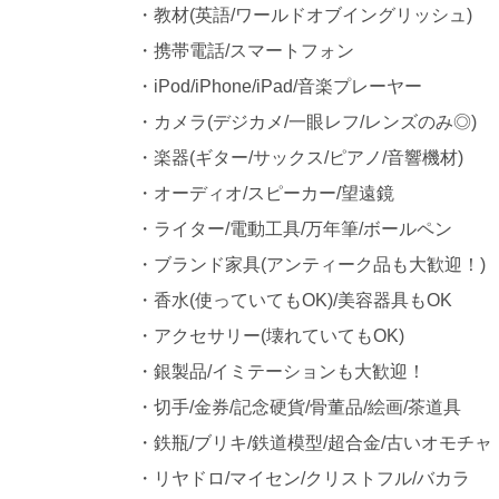
・教材(英語/ワールドオブイングリッシュ)
・携帯電話/スマートフォン
・iPod/iPhone/iPad/音楽プレーヤー
・カメラ(デジカメ/一眼レフ/レンズのみ◎)
・楽器(ギター/サックス/ピアノ/音響機材)
・オーディオ/スピーカー/望遠鏡
・ライター/電動工具/万年筆/ボールペン
・ブランド家具(アンティーク品も大歓迎！)
・香水(使っていてもOK)/美容器具もOK
・アクセサリー(壊れていてもOK)
・銀製品/イミテーションも大歓迎！
・切手/金券/記念硬貨/骨董品/絵画/茶道具
・鉄瓶/ブリキ/鉄道模型/超合金/古いオモチャ
・リヤドロ/マイセン/クリストフル/バカラ