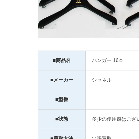
■商品名
ハンガー 16本
■メーカー
シャネル
■型番
■状態
多少の使用感はござ
■買取方法
出張買取