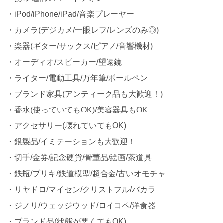
・iPod/iPhone/iPad/音楽プレーヤー
・カメラ(デジカメ/一眼レフ/レンズのみ◎)
・楽器(ギター/サックス/ピアノ/音響機材)
・オーディオ/スピーカー/望遠鏡
・ライター/電動工具/万年筆/ボールペン
・ブランド家具(アンティーク品も大歓迎！)
・香水(使っていてもOK)/美容器具もOK
・アクセサリー(壊れていてもOK)
・銀製品/イミテーションも大歓迎！
・切手/金券/記念硬貨/骨董品/絵画/茶道具
・鉄瓶/ブリキ/鉄道模型/超合金/古いオモチャ
・リヤドロ/マイセン/クリストフル/バカラ
・ジノリ/ウェッジウッド/ロイコペ/洋食器
・ブランド品(状態が悪くてもOK)