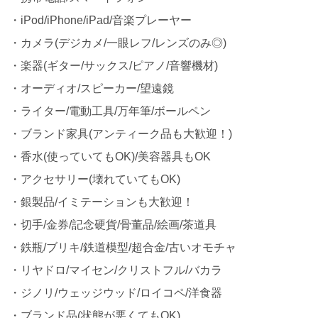
・iPod/iPhone/iPad/音楽プレーヤー
・カメラ(デジカメ/一眼レフ/レンズのみ◎)
・楽器(ギター/サックス/ピアノ/音響機材)
・オーディオ/スピーカー/望遠鏡
・ライター/電動工具/万年筆/ボールペン
・ブランド家具(アンティーク品も大歓迎！)
・香水(使っていてもOK)/美容器具もOK
・アクセサリー(壊れていてもOK)
・銀製品/イミテーションも大歓迎！
・切手/金券/記念硬貨/骨董品/絵画/茶道具
・鉄瓶/ブリキ/鉄道模型/超合金/古いオモチャ
・リヤドロ/マイセン/クリストフル/バカラ
・ジノリ/ウェッジウッド/ロイコペ/洋食器
・ブランド品(状態が悪くてもOK)