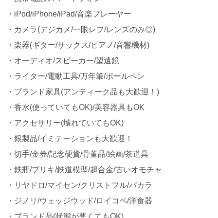
・iPod/iPhone/iPad/音楽プレーヤー
・カメラ(デジカメ/一眼レフ/レンズのみ◎)
・楽器(ギター/サックス/ピアノ/音響機材)
・オーディオ/スピーカー/望遠鏡
・ライター/電動工具/万年筆/ボールペン
・ブランド家具(アンティーク品も大歓迎！)
・香水(使っていてもOK)/美容器具もOK
・アクセサリー(壊れていてもOK)
・銀製品/イミテーションも大歓迎！
・切手/金券/記念硬貨/骨董品/絵画/茶道具
・鉄瓶/ブリキ/鉄道模型/超合金/古いオモチャ
・リヤドロ/マイセン/クリストフル/バカラ
・ジノリ/ウェッジウッド/ロイコペ/洋食器
・ブランド品(状態が悪くてもOK)