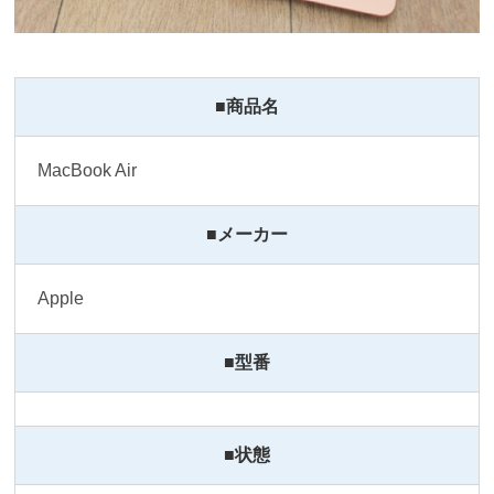
■商品名
MacBook Air
■メーカー
Apple 
■型番
■状態