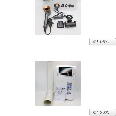
続きを読む...
続きを読む...