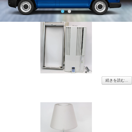
続きを読む...