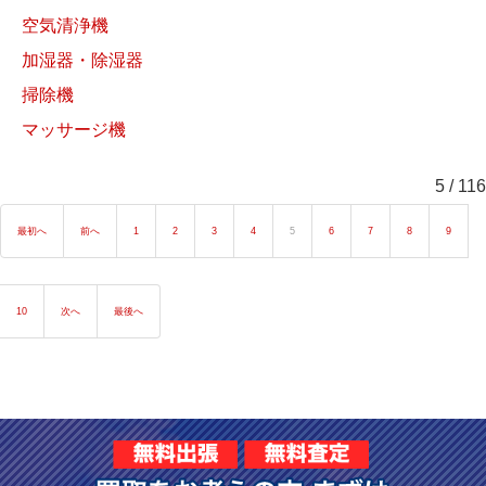
空気清浄機
加湿器・除湿器
掃除機
マッサージ機
5 / 116
最初へ
前へ
1
2
3
4
5
6
7
8
9
10
次へ
最後へ