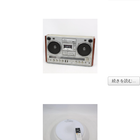
続きを読む...