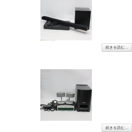
続きを読む...
続きを読む...