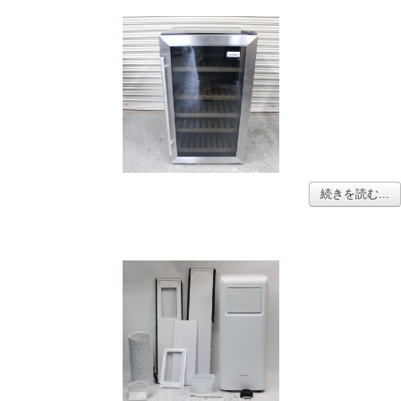
続きを読む...