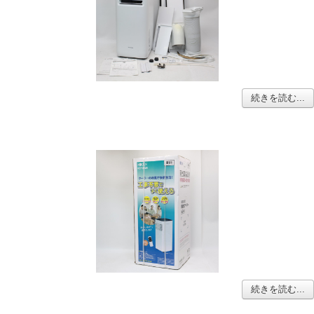
続きを読む...
続きを読む...