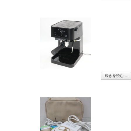
続きを読む...