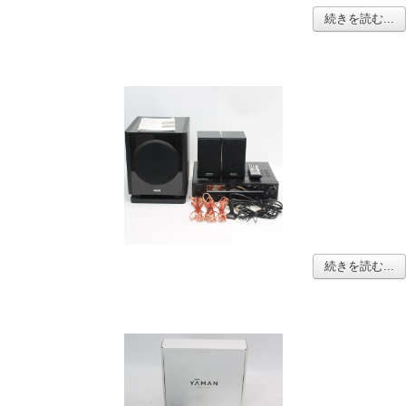
続きを読む...
続きを読む...