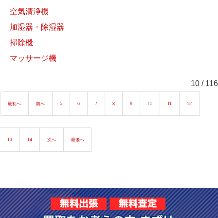
空気清浄機
加湿器・除湿器
掃除機
マッサージ機
10 / 116
最初へ
前へ
5
6
7
8
9
10
11
12
13
14
次へ
最後へ