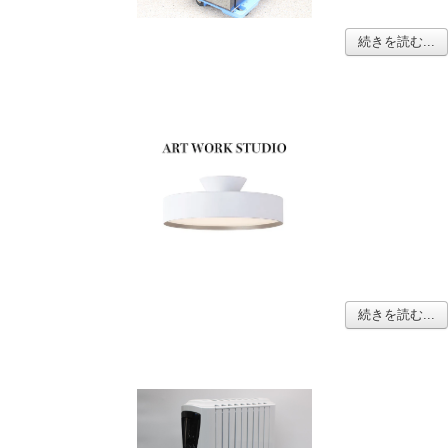
続きを読む...
続きを読む...