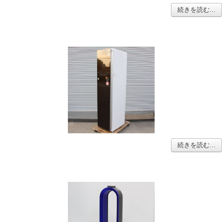
続きを読む...
続きを読む...