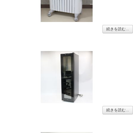
続きを読む...
続きを読む...