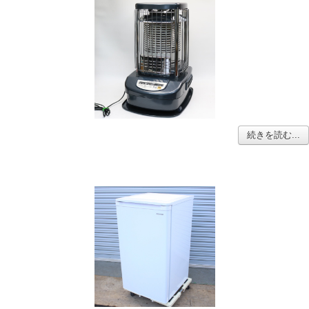
続きを読む...