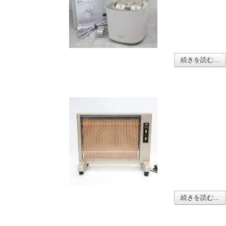
続きを読む...
続きを読む...