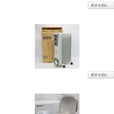
続きを読む...
続きを読む...