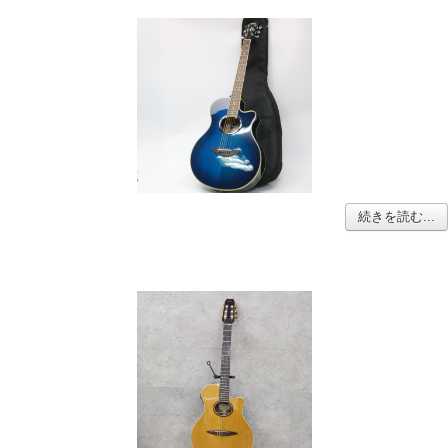
続きを読む...