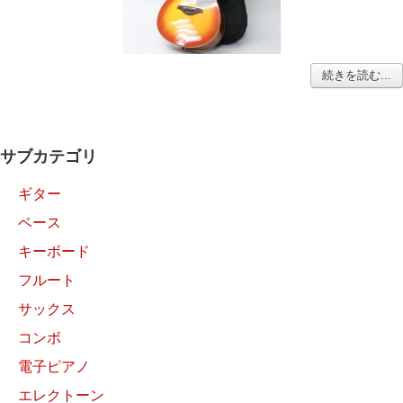
続きを読む...
サブカテゴリ
ギター
ベース
キーボード
フルート
サックス
コンボ
電子ピアノ
エレクトーン