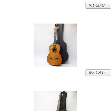
続きを読む...
続きを読む...