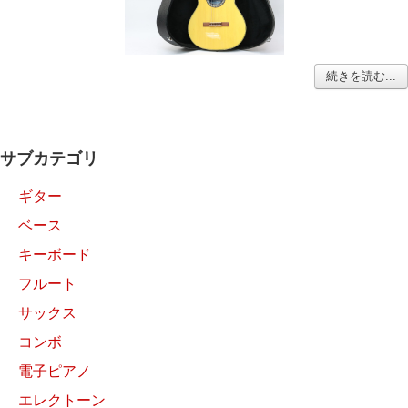
続きを読む...
サブカテゴリ
ギター
ベース
キーボード
フルート
サックス
コンボ
電子ピアノ
エレクトーン