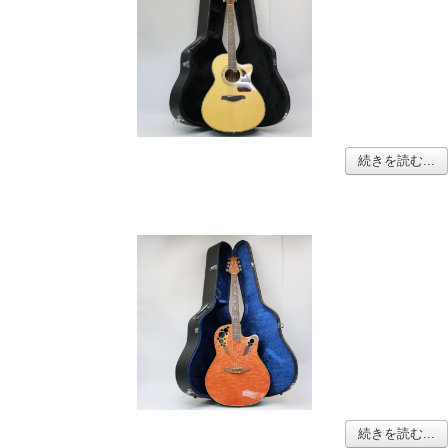
続きを読む...
続きを読む...