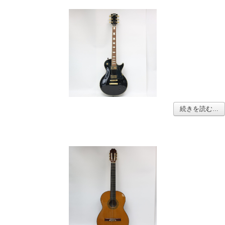
続きを読む...