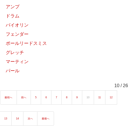
アンプ
ドラム
バイオリン
フェンダー
ポールリードスミス
グレッチ
マーティン
パール
10 / 26
最初へ
前へ
5
6
7
8
9
10
11
12
13
14
次へ
最後へ