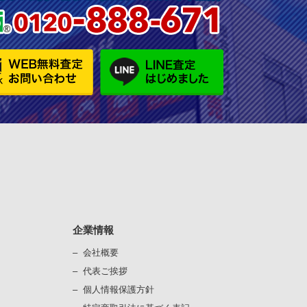
企業情報
会社概要
代表ご挨拶
個⼈情報保護⽅針
）