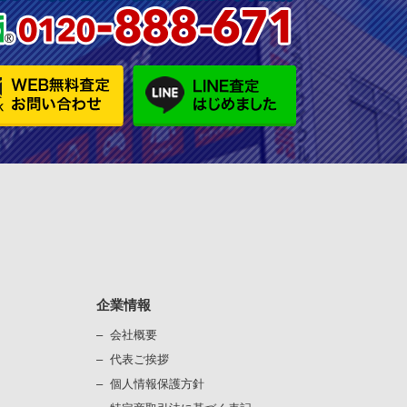
企業情報
会社概要
代表ご挨拶
個⼈情報保護⽅針
）