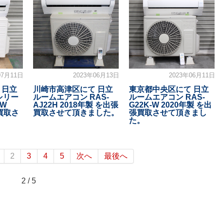
07月11日
2023年06月13日
2023年06月11日
 日立
川崎市高津区にて 日立
東京都中央区にて 日立
シリー
ルームエアコン RAS-
ルームエアコン RAS-
-W
AJ22H 2018年製 を出張
G22K-W 2020年製 を出
張買取さ
買取させて頂きました。
張買取させて頂きまし
た。
2
3
4
5
次へ
最後へ
2 / 5