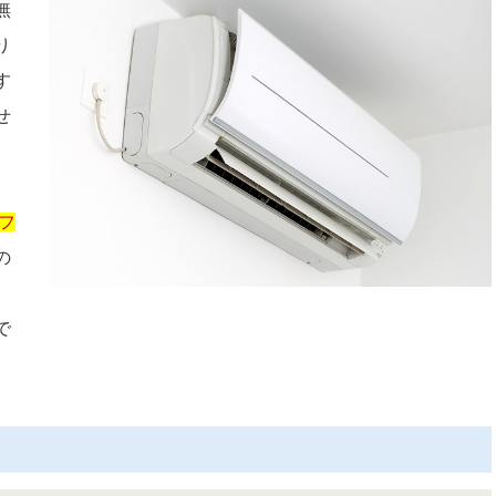
無
り
す
せ
フ
の
で