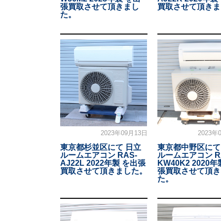
張買取させて頂きまし
買取させて頂きま
た。
2023年09月13日
2023年
東京都杉並区にて 日立
東京都中野区にて
ルームエアコン RAS-
ルームエアコン R
AJ22L 2022年製 を出張
KW40K2 2020
買取させて頂きました。
張買取させて頂き
た。