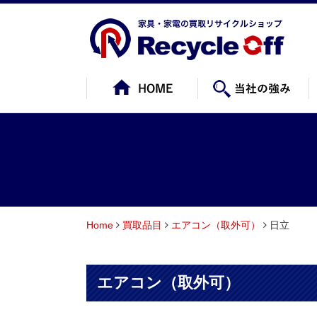
Home
買取品目
エアコン（取外可）
日立
エアコン（取外可）