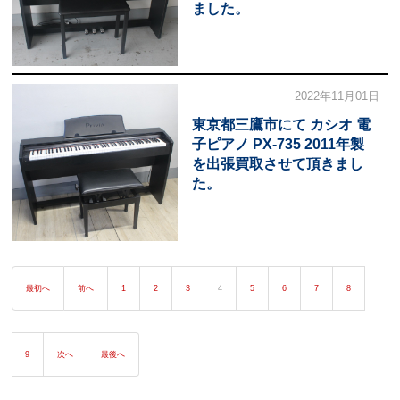
ました。
2022年11月01日
東京都三鷹市にて カシオ 電
子ピアノ PX-735 2011年製
を出張買取させて頂きまし
た。
最初へ
前へ
1
2
3
4
5
6
7
8
9
次へ
最後へ