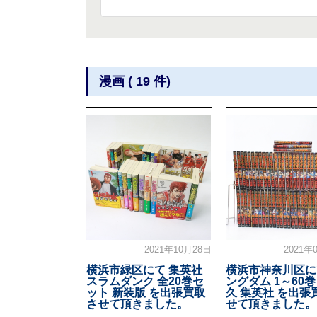
漫画 ( 19 件)
2021年10月28日
2021年
横浜市緑区にて 集英社
横浜市神奈川区に
スラムダンク 全20巻セ
ングダム 1～60巻
ット 新装版 を出張買取
久 集英社 を出張
させて頂きました。
せて頂きました。