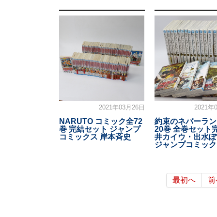
2021年03月26日
2021年
NARUTO コミック全72
約束のネバーランド
巻 完結セット ジャンプ
20巻 全巻セット
コミックス 岸本斉史
井カイウ・出水ぽ
ジャンプコミック
最初へ
前