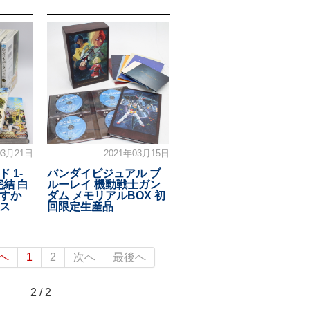
03月21日
2021年03月15日
 1-
バンダイビジュアル ブ
完結 白
ルーレイ 機動戦士ガン
すか
ダム メモリアルBOX 初
ス
回限定生産品
へ
1
2
次へ
最後へ
2 / 2