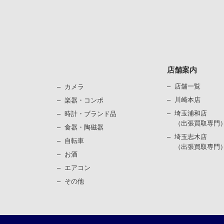
店舗案内
店舗一覧
カメラ
川崎本店
楽器・コンポ
埼玉浦和店
時計・ブランド品
（出張買取専門
⾷器・陶磁器
埼玉志木店
⾃転⾞
（出張買取専門
お酒
エアコン
その他