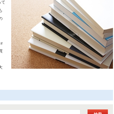
って
も
の
ォ
買
、
大