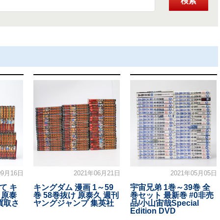
検索
09月16日
2021年06月21日
2021年05月05日
て キ
キングダム 漫画 1～59
宇宙兄弟 1巻～39巻 全
 原泰
巻 58巻抜け 原泰久 週刊
巻セット 最新巻 #0非売
買取さ
ヤングジャンプ 集英社
品/小山宙哉Special
Edition DVD