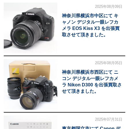
2025年08月09日
神奈川県横浜市中区にて キ
ャノン デジタル一眼レフカ
メラ EOS Kiss X3 を出張買
取させて頂きました。
2025年08月05日
神奈川県横浜市西区にて ニ
コン デジタル一眼レフカメ
ラ Nikon D300 を出張買取さ
せて頂きました。
2025年07月31日
東京都国立市にて Canon デ