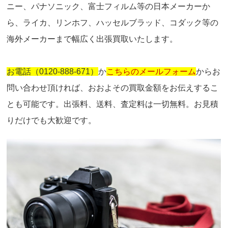
ニー、パナソニック、富士フィルム等の日本メーカーか
ら、ライカ、リンホフ、ハッセルブラッド、コダック等の
海外メーカーまで幅広く出張買取いたします。
お電話（0120-888-671）
か
こちらのメールフォーム
からお
問い合わせ頂ければ、おおよその買取金額をお伝えするこ
とも可能です。出張料、送料、査定料は一切無料。お見積
りだけでも大歓迎です。