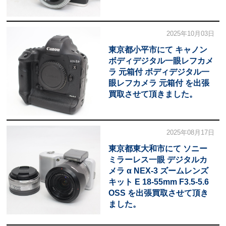
2025年10月03日
東京都小平市にて キャノン
ボディデジタル一眼レフカメ
ラ 元箱付 ボディデジタル一
眼レフカメラ 元箱付 を出張
買取させて頂きました。
2025年08月17日
東京都東大和市にて ソニー
ミラーレス一眼 デジタルカ
メラ α NEX-3 ズームレンズ
キット E 18-55mm F3.5-5.6
OSS を出張買取させて頂き
ました。