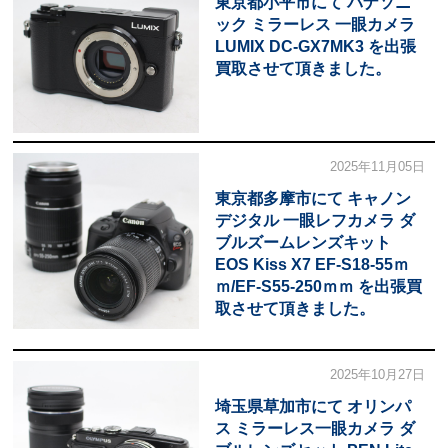
東京都小平市にて パナソニ
ック ミラーレス 一眼カメラ
LUMIX DC-GX7MK3 を出張
買取させて頂きました。
2025年11月05日
東京都多摩市にて キャノン
デジタル 一眼レフカメラ ダ
ブルズームレンズキット
EOS Kiss X7 EF-S18-55ｍ
ｍ/EF-S55-250ｍｍ を出張買
取させて頂きました。
2025年10月27日
埼玉県草加市にて オリンパ
ス ミラーレス一眼カメラ ダ