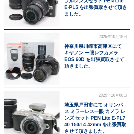
ブルレンズセット PEN Lite
E-PL5 を出張買取させて頂き
ました。
2025年10月18日
神奈川県川崎市高津区にて
キヤノン 一眼レフカメラ
EOS 60D を出張買取させて
頂きました。
2025年10月08日
埼玉県戸田市にて オリンパ
ス ミラーレス一眼 カメラ レ
ンズ セット PEN Lite E-PL7
40-150/14-42mm を出張買取
させて頂きました。