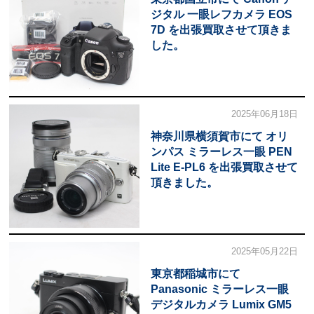
ジタル 一眼レフカメラ EOS
7D を出張買取させて頂きま
した。
2025年06月18日
神奈川県横須賀市にて オリ
ンパス ミラーレス一眼 PEN
Lite E-PL6 を出張買取させて
頂きました。
2025年05月22日
東京都稲城市にて
Panasonic ミラーレス一眼
デジタルカメラ Lumix GM5