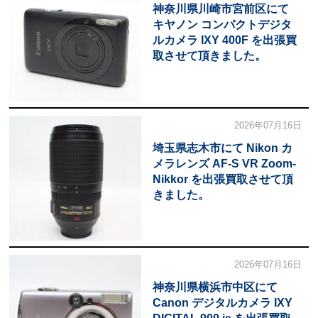
神奈川県川崎市宮前区にて
キヤノン コンパクトデジタ
ルカメラ IXY 400F を出張買
取させて頂きました。
2026年07月16日
埼玉県志木市にて Nikon カ
メラレンズ AF-S VR Zoom-
Nikkor を出張買取させて頂
きました。
2026年07月16日
神奈川県横浜市中区にて
Canon デジタルカメラ IXY