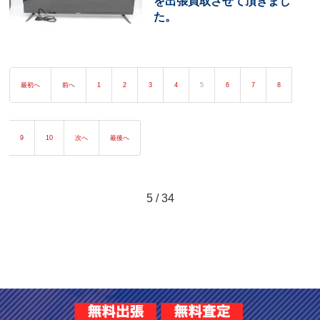
を出張買取させて頂きまし
た。
最初へ
前へ
1
2
3
4
5
6
7
8
9
10
次へ
最後へ
5 / 34