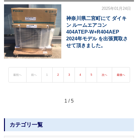
2025年01月24日
神奈川県二宮町にて ダイキ
ン ルームエアコン
404ATEP-W+R404AEP
2024年モデル を出張買取さ
せて頂きました。
最初へ
前へ
1
2
3
4
5
次へ
最後へ
1 / 5
カテゴリ一覧