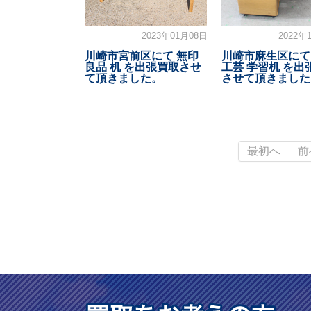
2023年01月08日
2022年
川崎市宮前区にて 無印
川崎市麻生区にて
良品 机 を出張買取させ
工芸 学習机 を出
て頂きました。
させて頂きました
最初へ
前