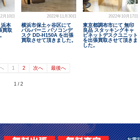
12月10日
2022年11月30日
2022年10月17日
 浜本
横浜市保土ヶ谷区にて
東京都調布市にて 無印
張買取
バルバーニ パソコンデ
良品 スタッキングキャ
。
スク DD-H150A を出張
ビネットデスクユニット
買取させて頂きました。
を出張買取させて頂きま
した。
へ
1
2
次へ
最後へ
1 / 2