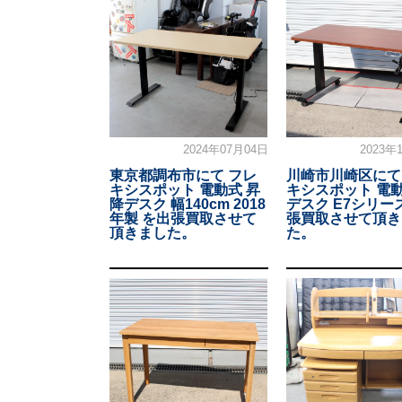
2024年07月04日
2023年
東京都調布市にて フレ
川崎市川崎区にて
キシスポット 電動式 昇
キシスポット 電
降デスク 幅140cm 2018
デスク E7シリー
年製 を出張買取させて
張買取させて頂き
頂きました。
た。