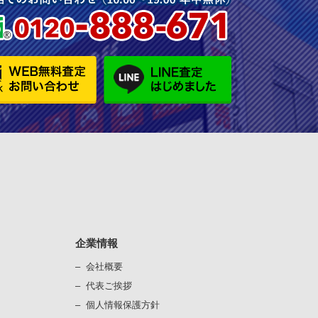
企業情報
会社概要
代表ご挨拶
個⼈情報保護⽅針