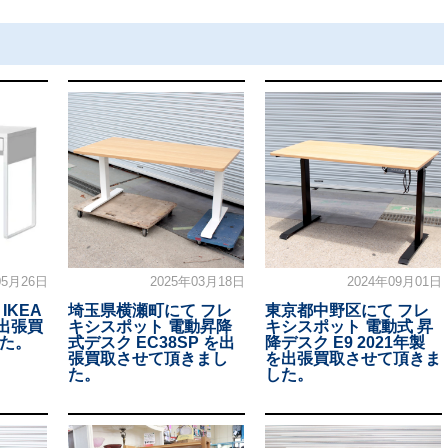
05月26日
2025年03月18日
2024年09月01日
IKEA
埼玉県横瀬町にて フレ
東京都中野区にて フレ
を出張買
キシスポット 電動昇降
キシスポット 電動式 昇
た。
式デスク EC38SP を出
降デスク E9 2021年製
張買取させて頂きまし
を出張買取させて頂きま
た。
した。