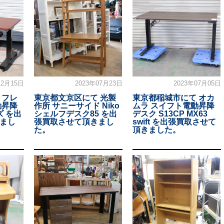
12月15日
2023年07月23日
2023年07月05日
 フレ
東京都文京区にて 光製
東京都稲城市にて オカ
動昇降
作所 サニーサイド Niko
ムラ スイフト電動昇降
ズ を出
シェルフデスク85 を出
デスク S13CP MX63
まし
張買取させて頂きまし
swift を出張買取させて
た。
頂きました。