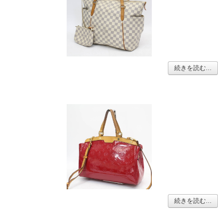
続きを読む...
続きを読む...