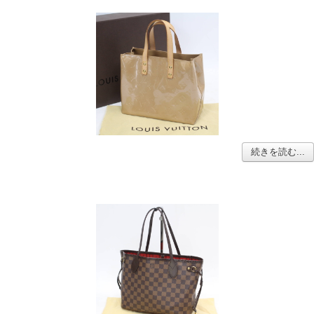
続きを読む...