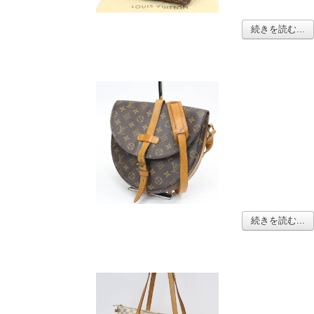
続きを読む...
続きを読む...