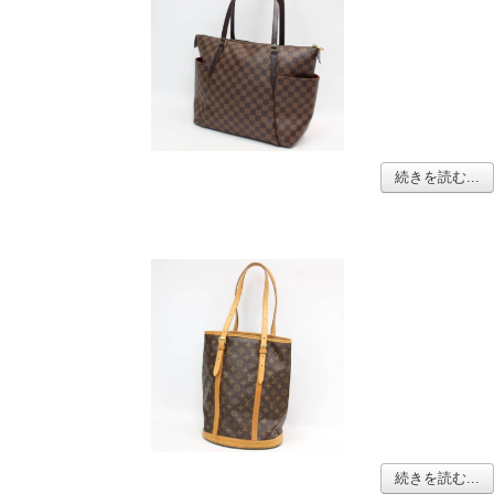
続きを読む...
続きを読む...