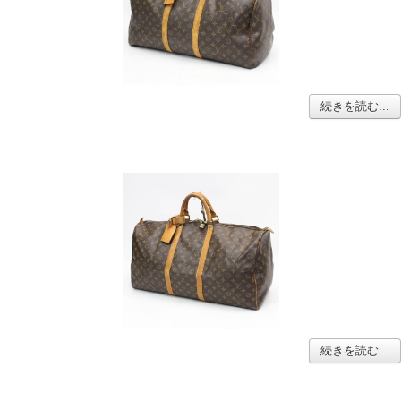
続きを読む...
続きを読む...