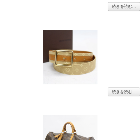
続きを読む...
続きを読む...