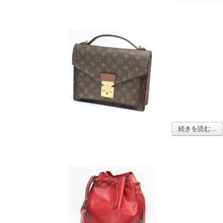
続きを読む...