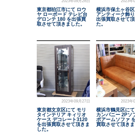
2023年09月28日
2023年
東京都狛江市にて ロウ
横浜市保土ヶ谷区
ヤ ローボード テレビ台
アンティーク飾り
デロンテ 180 を出張買
出張買取させて頂
取させて頂きました。
た。
2023年09月27日
2023年
東京都文京区にて モリ
横浜市鶴見区にて
タインテリア キィリオ
カンパニー 2Pソ
ケース デコレート3120
ポアームソファ 
を出張買取させて頂きま
買取させて頂きま
した。