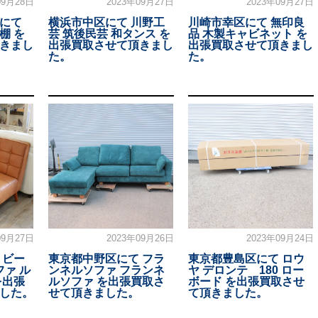
09月28日
2023年09月27日
2023年09月27日
にて
横浜市中区にて 川野工
川崎市幸区にて 無印良
棚 を
芸 筑後民芸 和タンス を
品 木製キャビネット を
きまし
出張買取させて頂きまし
出張買取させて頂きまし
た。
た。
09月27日
2023年09月26日
2023年09月24日
 ビー
東京都中野区にて フラ
東京都豊島区にて ロウ
ファ ル
ンネルソファ フランネ
ヤ デロンテ 180 ロー
を出張
ルソファ を出張買取さ
ボード を出張買取させ
した。
せて頂きました。
て頂きました。