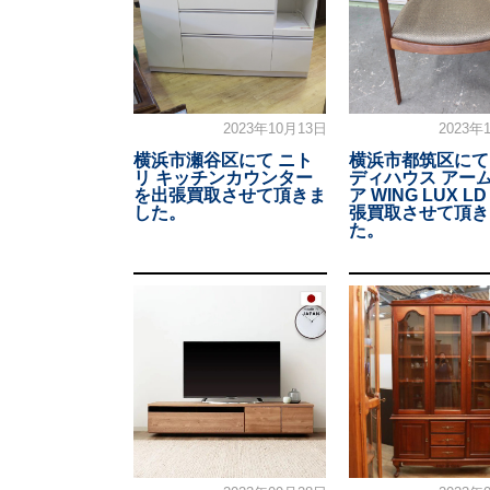
2023年10月13日
2023年
横浜市瀬谷区にて ニト
横浜市都筑区にて
リ キッチンカウンター
ディハウス アー
を出張買取させて頂きま
ア WING LUX L
した。
張買取させて頂き
た。