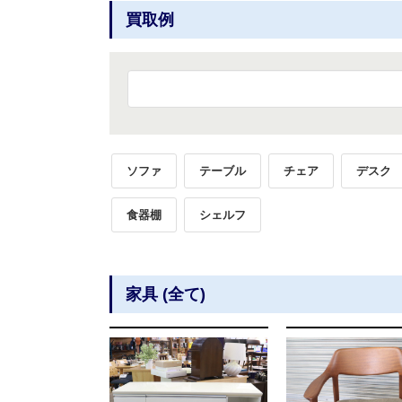
買取例
ソファ
テーブル
チェア
デスク
食器棚
シェルフ
家具 (全て)