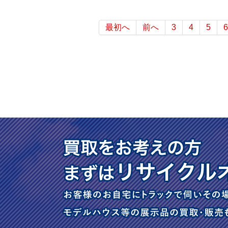
最初へ
前へ
3
4
5
6