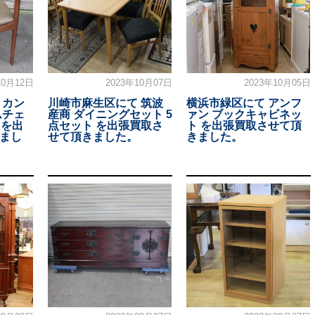
10月12日
2023年10月07日
2023年10月05日
 カン
川崎市麻生区にて 筑波
横浜市緑区にて アンフ
ムチェ
産商 ダイニングセット 5
ァン ブックキャビネッ
D を出
点セット を出張買取さ
ト を出張買取させて頂
まし
せて頂きました。
きました。