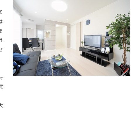
て
は
ま
外
せ
ォ
買
、
大