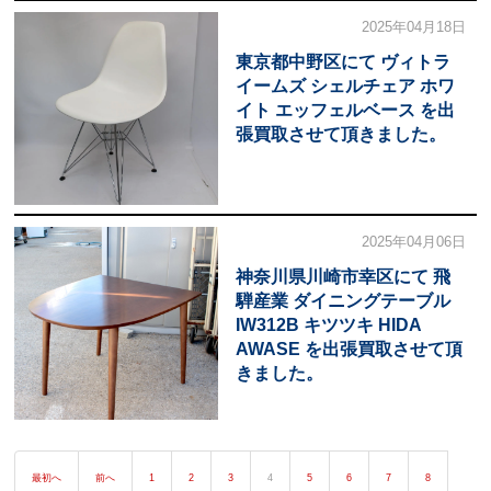
2025年04月18日
東京都中野区にて ヴィトラ
イームズ シェルチェア ホワ
イト エッフェルベース を出
張買取させて頂きました。
2025年04月06日
神奈川県川崎市幸区にて 飛
騨産業 ダイニングテーブル
IW312B キツツキ HIDA
AWASE を出張買取させて頂
きました。
最初へ
前へ
1
2
3
4
5
6
7
8