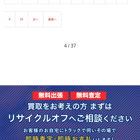
9
10
次へ
最後へ
4 / 37