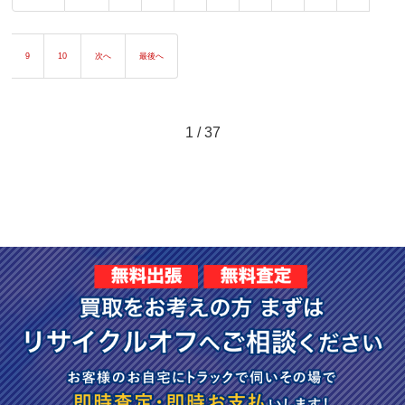
9
10
次へ
最後へ
1 / 37