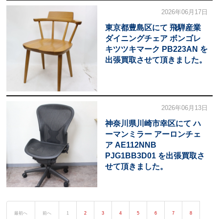
2026年06月17日
東京都豊島区にて 飛騨産業
ダイニングチェア ボンゴレ
キツツキマーク PB223AN を
出張買取させて頂きました。
2026年06月13日
神奈川県川崎市幸区にて ハ
ーマンミラー アーロンチェ
ア AE112NNB
PJG1BB3D01 を出張買取さ
せて頂きました。
最初へ
前へ
1
2
3
4
5
6
7
8